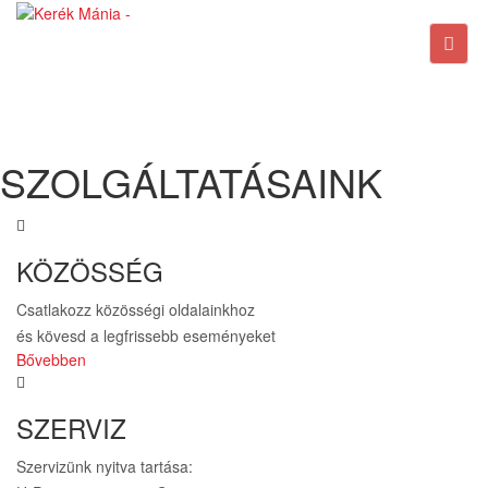
Hamarosan frissítjük 2021-es kerékpár
kínálatunkat!
SZOLGÁLTATÁSAINK
KÖZÖSSÉG
Csatlakozz közösségi oldalainkhoz
és kövesd a legfrissebb eseményeket
Bővebben
SZERVIZ
Szervizünk nyitva tartása: