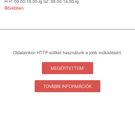
H-P: 09.00-18.00-ig Sz: 09.00-14.00-ig
Bővebben
Copyright © 2015 kerekmania.hu | Minden jog fenntartva.
Impresszum
ÁSZF
Oldalainkon HTTP-sütiket használunk a jobb működésért.
MEGÉRTETTEM!
TOVÁBBI INFORMÁCIÓK